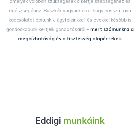
amelyek valóban szükségesek a kertje szépségéhez és
egészségéhez. Büszkék vagyunk arra, hogy hosszú távú
kapcsolatot építünk ki ügyfeleinkkel, és évekkel később is
gondoskodunk kertjeik gondozásáról –
mert számunkra a
megbízhatóság és a tisztesség alapértékek.
Eddigi
munkáink